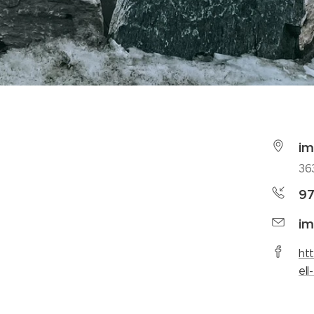
im
36
9
im
ht
el