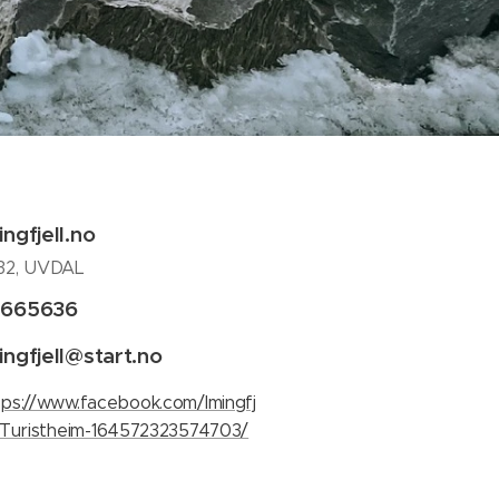
ingfjell.no
32, UVDAL
7665636
ingfjell@start.no
tps://www.facebook.com/Imingfj
l-Turistheim-164572323574703/